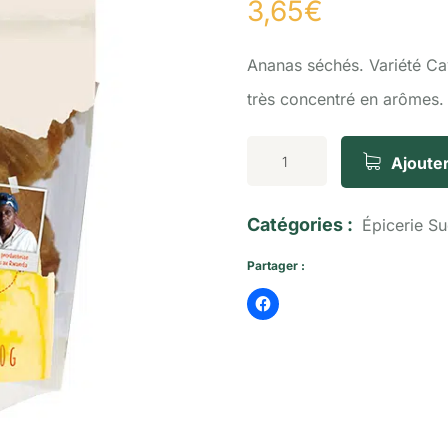
3,65
€
Ananas séchés. Variété Cay
très concentré en arômes.
Ajouter
Catégories :
Épicerie S
Partager :