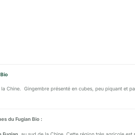
 Bio
a Chine. Gingembre présenté en cubes, peu piquant et pas t
s du Fugian Bio :
 Fugian
, au sud de la Chine. Cette région très agricole es